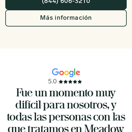
(844) 606-3210
Más información
5.0
ue un momento muy
Est
fícil para nosotros, y
agrade
s las personas con las
la ho
 tratamos en Meadow