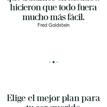
ieron que todo fuera
r
mucho más fácil.
cualqu
ser
Fred Goldstein
transp
Slide 3 of 3.
Elige el mejor plan para