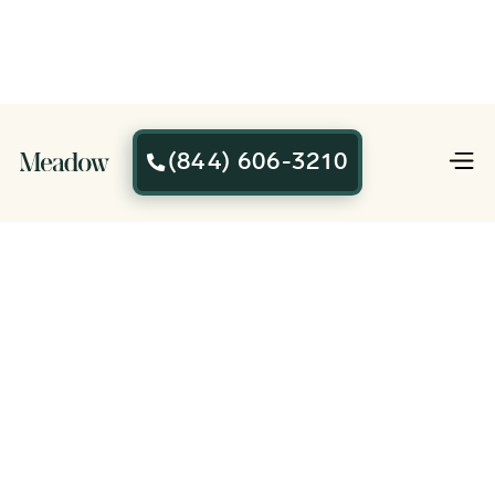
(844) 606-3210

Servicio de
cremación mejor
calificado
y confiable
Los planes comienzan desde $995.
Nuestro equipo está disponible 24/7
para ayudar.