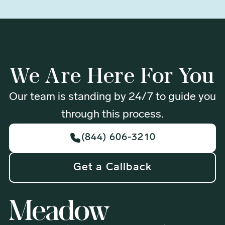
su familia.
equipo está disponible 24/7. A veces el
querido.
horario dependerá del lugar de
recogida; por ejemplo, algunos
hospitales tienen horarios específicos
We Are Here For You
que debemos respetar. Dicho esto,
siempre trabajaremos contigo para
Our team is standing by 24/7 to guide you
realizar la recogida tan pronto como
through this process.
estés listo, y te mantendremos
informado en todo momento.
(844) 606-3210
Get a Callback