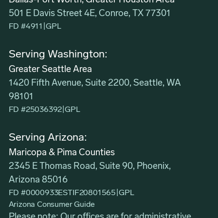
Dallas-Fort Worth, Greater Houston Area
501 E Davis Street 4E, Conroe, TX 77301
FD #4911
|
GPL
Serving Washington:
Greater Seattle Area
1420 Fifth Avenue, Suite 2200, Seattle, WA
98101
FD #25036392
|
GPL
Serving Arizona:
Maricopa & Pima Counties
2345 E Thomas Road, Suite 90, Phoenix,
Arizona 85016
FD #0000933ESTIF20801565
|
GPL
Arizona Consumer Guide
Please note: Our offices are for administrative